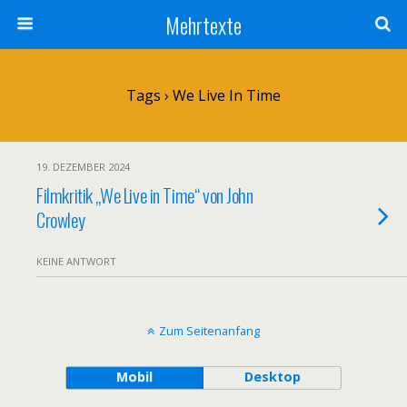
Mehrtexte
Tags › We Live In Time
19. DEZEMBER 2024
Filmkritik „We Live in Time“ von John
Crowley
KEINE ANTWORT
Zum Seitenanfang
Mobil
Desktop