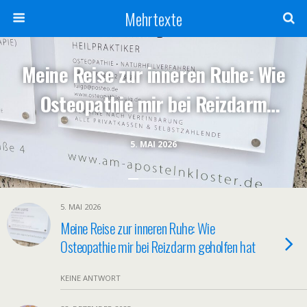
Mehrtexte
Meine Reise zur inneren Ruhe: Wie
Osteopathie mir bei Reizdarm
geholfen hat
5. MAI 2026
5. MAI 2026
Meine Reise zur inneren Ruhe: Wie
Osteopathie mir bei Reizdarm geholfen hat
KEINE ANTWORT