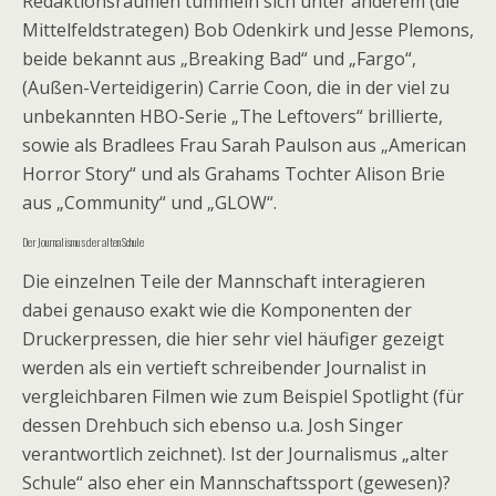
K
Redaktionsräumen tummeln sich unter anderem (die
a
Mittelfeldstrategen) Bob Odenkirk und Jesse Plemons,
m
beide bekannt aus „Breaking Bad“ und „Fargo“,
a
(Außen-Verteidigerin) Carrie Coon, die in der viel zu
g
unbekannten HBO-Serie „The Leftovers“ brillierte,
r
sowie als Bradlees Frau Sarah Paulson aus „American
a
Horror Story“ und als Grahams Tochter Alison Brie
s
aus „Community“ und „GLOW“.
i
Der Journalismus der alten Schule
n
Die einzelnen Teile der Mannschaft interagieren
r
dabei genauso exakt wie die Komponenten der
e
Druckerpressen, die hier sehr viel häufiger gezeigt
c
werden als ein vertieft schreibender Journalist in
e
vergleichbaren Filmen wie zum Beispiel Spotlight (für
t
dessen Drehbuch sich ebenso u.a. Josh Singer
a
verantwortlich zeichnet). Ist der Journalismus „alter
,
Schule“ also eher ein Mannschaftssport (gewesen)?
C