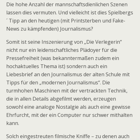
Die hohe Anzahl der mannschaftsdienlichen Szenen
o
lassen dies vermuten. Und vielleicht ist dies Spielbergs
m
´ Tipp an den heutigen (mit Printsterben und Fake-
p
News zu kämpfenden) Journalismus?
r
a
Somit ist seine Inszenierung von „Die Verlegerin“
K
nicht nur ein leidenschaftliches Plädoyer für die
a
Pressefreiheit (was bekanntermaßen zudem ein
m
hochaktuelles Thema ist) sondern auch ein
a
Liebesbrief an den Journalismus der alten Schule mit
g
Tipps für den „modernen Journalismus“. Die
r
turmhohen Maschinen mit der vertrackten Technik,
a
die in allen Details abgefilmt werden, erzeugen
e
sowohl eine analoge Nostalgie als auch eine gewisse
n
Ehrfurcht, mit der ein Computer nur schwer mithalten
l
kann.
Ã
Solch eingestreuten filmische Kniffe – zu denen auch
­