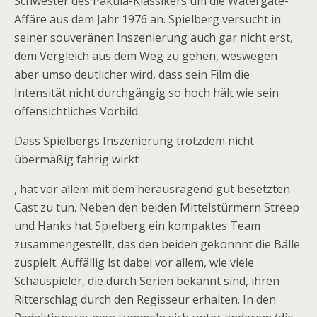
Schwester des Pakula-Klassikers um die Watergate-
Affäre aus dem Jahr 1976 an. Spielberg versucht in
seiner souveränen Inszenierung auch gar nicht erst,
dem Vergleich aus dem Weg zu gehen, weswegen
aber umso deutlicher wird, dass sein Film die
Intensität nicht durchgängig so hoch hält wie sein
offensichtliches Vorbild.
Dass Spielbergs Inszenierung trotzdem nicht
übermäßig fahrig wirkt
C
, hat vor allem mit dem herausragend gut besetzten
o
Cast zu tun. Neben den beiden Mittelstürmern Streep
m
und Hanks hat Spielberg ein kompaktes Team
p
zusammengestellt, das den beiden gekonnnt die Bälle
r
zuspielt. Auffällig ist dabei vor allem, wie viele
a
Schauspieler, die durch Serien bekannt sind, ihren
r
Ritterschlag durch den Regisseur erhalten. In den