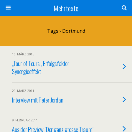
Mehrtexte
Tags › Dortmund
16. MÄRZ 2015
„Tour of Tours“, Erfolgsfaktor
Synergieeffekt
29. MÄRZ 2011
Interview mit Peter Jordan
9. FEBRUAR 2011
Aus der Preview `Der ganz grosse Traum`