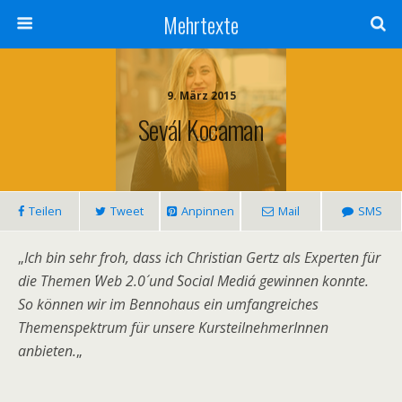
Mehrtexte
9. März 2015
Sevál Kocaman
Teilen
Tweet
Anpinnen
Mail
SMS
„
Ich bin sehr froh, dass ich Christian Gertz als Experten für
die Themen ´Web 2.0´ und ´Social Media´ gewinnen konnte.
So können wir im Bennohaus ein umfangreiches
Themenspektrum für unsere KursteilnehmerInnen
anbieten.
„