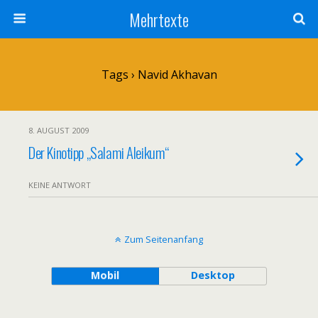
Mehrtexte
Tags › Navid Akhavan
8. AUGUST 2009
Der Kinotipp „Salami Aleikum“
KEINE ANTWORT
Zum Seitenanfang
Mobil
Desktop