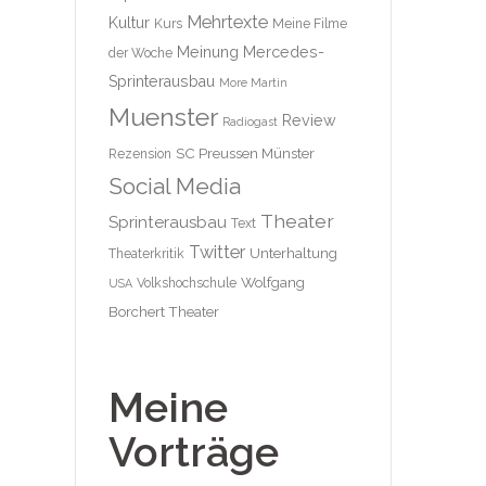
Mehrtexte
Kultur
Kurs
Meine Filme
Meinung
Mercedes-
der Woche
Sprinterausbau
More Martin
Muenster
Review
Radiogast
SC Preussen Münster
Rezension
Social Media
Theater
Sprinterausbau
Text
Twitter
Unterhaltung
Theaterkritik
Wolfgang
Volkshochschule
USA
Borchert Theater
Meine
Vorträge