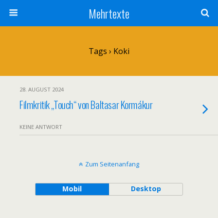
Mehrtexte
Tags › Koki
28. AUGUST 2024
Filmkritik „Touch“ von Baltasar Kormákur
KEINE ANTWORT
Zum Seitenanfang
Mobil
Desktop