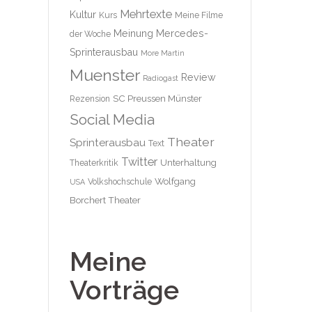
Mehrtexte
Kultur
Kurs
Meine Filme
Meinung
Mercedes-
der Woche
Sprinterausbau
More Martin
Muenster
Review
Radiogast
SC Preussen Münster
Rezension
Social Media
Theater
Sprinterausbau
Text
Twitter
Unterhaltung
Theaterkritik
Wolfgang
Volkshochschule
USA
Borchert Theater
Meine
Vorträge