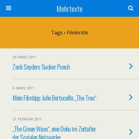
Mehrtexte
Tags › Filmkritik
30. MÄRZ 2011
Zack Snyders Sucker Punch
6. MÄRZ 2011
Mein Filmtipp: Julie Bertucellis „The Tree“
21. FEBRUAR 2011
„The Green Wave“, eine Doku im Zeitalter
der Sozialen Netzwerke