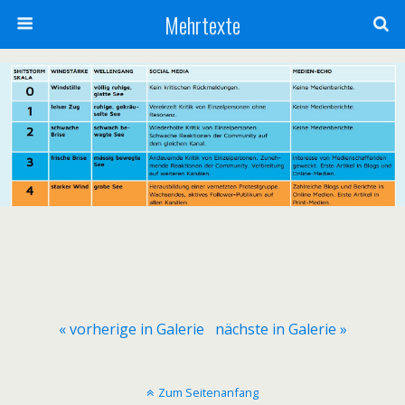
Mehrtexte
« vorherige in Galerie
nächste in Galerie »
Zum Seitenanfang